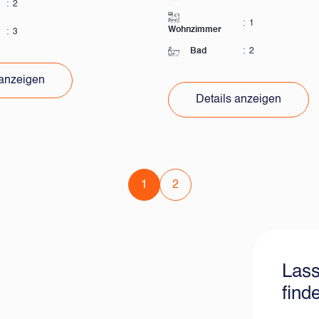
:
2
:
1
Wohnzimmer
:
3
Bad
:
2
 anzeigen
Details anzeigen
1
2
Lass
find