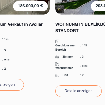
186.000,00 €
203.
m Verkauf in Avcılar
WOHNUNG IN BEYLİKD
STANDORT
:
125
Geschlossener
:
145
Bereich
:
3
Zimmer
:
3
:
eins
:
eins
Wohnzimmer
:
2
Bad
:
2
 anzeigen
Details anzeigen