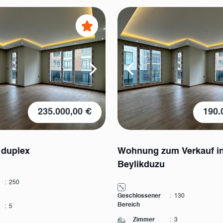
235.000,00 €
190.
 duplex
Wohnung zum Verkauf i
Beylikduzu
:
250
Geschlossener
:
130
Bereich
:
5
Zimmer
:
3