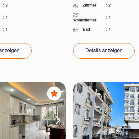
:
2
Zimmer
:
2
:
1
:
1
Wohnzimmer
:
1
Bad
:
1
 anzeigen
Details anzeigen