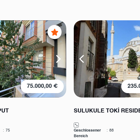
75.000,00 €
235.
PUT
SULUKULE TOKİ RESI
:
75
Geschlossener
:
88
Bereich