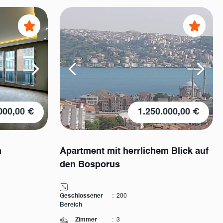
000,00 €
1.250.000,00 €
n
Apartment mit herrlichem Blick auf
den Bosporus
Geschlossener
:
200
Bereich
Zimmer
:
3