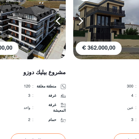
0,00 €
362.000,00 €
مشروع بيليك دوزو
:
300
منطقة مغلقة
:
120
:
4
غرفة
:
3
غرفة
:
عين
:
واحد
المعيشة
:
3
حمام
:
2