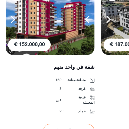
152.000,00 €
187.00
شقة في واحد منهم
منطقة مغلقة
:
160
غرفة
:
3
غرفة
:
عين
المعيشة
حمام
:
2