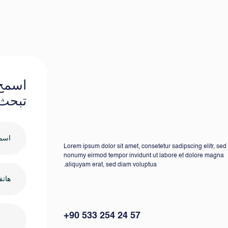
اسمح 
تبحث 
Lorem ipsum dolor sit amet, consetetur sadipscing elitr, se
nonumy eirmod tempor invidunt ut labore et dolore magna
aliquyam erat, sed diam voluptua.
+90 533 254 24 57
ا