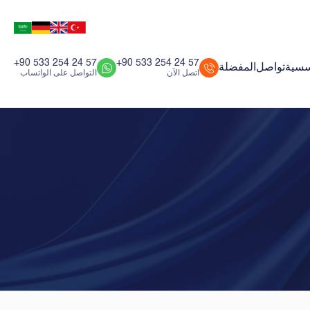
+90 533 254 24 57
+90 533 254 24 57
سسية
تواصل
المفضلة
اتصل الآن
التواصل على الواتساب