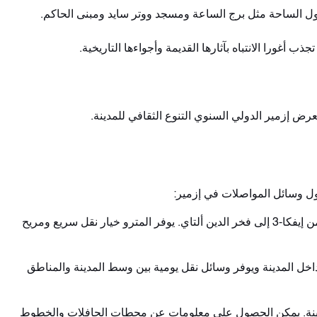
حول الساحة مثل برج الساعة ومسجد ووتر سايد ومبنى الحاكم.
ب أغورا الانتباه بآثارها القديمة وأجواءها التاريخية.
رض إزمير الدولي السنوي التنوع الثقافي للمدينة.
ل وسائل المواصلات في إزمير:
يعد خط المترو في إزمير أحد الطرق المهمة للمدينة. بينما يمتد أحد فروع الخط من أوتشيول إلى بورنوفا، ويستمر الفرع الآخر من إيفكا-3 إلى فخر الدين ألتاي. يوفر المترو خيار نقل سريع ومريح
محطات مهمة داخل المدينة ويوفر وسائل نقل يومية بين وسط المدينة والمناطق
لمدينة. يمكن الحصول على معلومات عن محطات الحافلات والخطوط