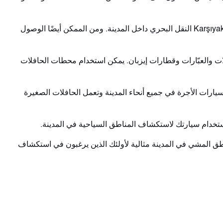
وبما أن إزمير تقع على ساحل بحر إيجه، فإن النقل البحري مهم أيضًا. توفر خدمات العبارات بين كوناك وKarşıyaka النقل البحري داخل المدينة. ومن الممكن أيضًا الوصول
لات والعبّارات وقطارات إيزبان. يمكن استخدام محطات الحافلات
ارات الأجرة في جميع أنحاء المدينة وتعمل الحافلات الصغيرة
استخدام سيارتك لاستكشاف المناطق السياحية في المدينة.
 المشي في المدينة مثالية لأولئك الذين يرغبون في استكشاف