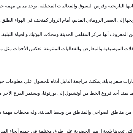
يها التاريخية وفرص التسوق والفعاليات المختلفة. توجد مباني مهمة 
ريخها إلى العصر الروماني القديم، أمام الزوار كمتحف في الهواء الطلق. تجذ
لمعروف أنها مركز المقاهي الحديثة ومحلات البوتيك والحياة الليلية.
لحفلات الموسيقية والمعارض والفعاليات المتنوعة. تعكس الأحداث مثل مع
رات سفر بديلة. يمكنك مراجعة الدليل أدناه للحصول على معلومات حو
ر إزمير سوبربان (IZBAN) العديد من مناطق الضواحي والمناطق من وسط المدينة. وله 
التي تديرها بلدية إزمير الحضرية على طرق مختلفة في جميع أنحاء ا