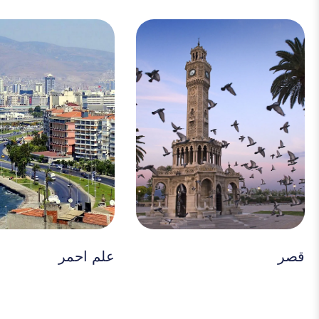
علم احمر
الرواق