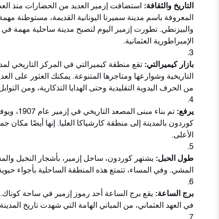
التاريخ والثقافة:
استضافت إزمير العديد من الحضارات منذ العصو
المعروفة باسم مدينة سميرنا اليونانية القديمة، مستوطنة مهم
والبيزنطي. تطورت إزمير اليوم لتصبح مدينة ساحلية مهمة في ا
الإمبراطورية العثمانية.
بازار كيميرالتي:
تقع منطقة كيميرالتي في المركز التاريخي لمدينة
التاريخية وشوارعها ومتاجرها المتنوعة. يمكنك العثور على العديد
من الحرف اليدوية التقليدية وحتى الهدايا التذكارية، ومن التواب
يرفع:
تم بناء مبنى ا
كوردون بالمدينة إلى منطقة كارشياكا العليا. إنها أيضًا مكان جم
الأعلى.
طول الحبل:
يشتهر كوردون، ساحل إزمير، بأشجار النخيل وال
المشي. وفي المساء، تتمتع هذه المنطقة الساحلية بأجواء حيوية 
برج الساعة:
يقع برج الساعة أحد رموز إزمير في ساحة كوناك. وي
في العهد العثماني، من المباني الهامة التي شهدت تاريخ المدينة.