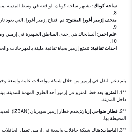
ساحة كوناك:
تشتهر ساحة كوناك الواقعة في وسط المدينة بمبان
متحف إزمير أغورا المفتوح:
تم افتتاح إزمير أغورا، التي يعود تا
علم احمر:
ألسانجاك هي إحدى المناطق الشهيرة في إزمير. ومن ا
احداث ثقافية:
تتمتع إزمير بحياة ثقافية مليئة بالمهرجانات وا
يتم دعم النقل في إزمير من خلال شبكة مواصلات عامة واسعة وخيا
**1.
المترو:
داخل المدينة.
**2.
قطار ضواحي إزبان:
يخدم قطا
المحيطة بها.
**3.
الباصات:
هناك شبكة حافلات واسعة في إزمير. تعمل الحافلات 