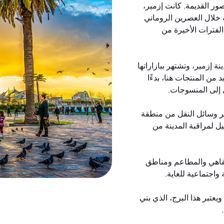
ر القديمة. كانت إزمير،
ة خلال العصرين الروماني
لفترات الأخيرة من
 إزمير، وتشتهر ببازاراتها
 من المنتجات هنا، بدءًا
ل إلى المنسوجات.
لمصعد التاريخي في إزمير عام 1907، ويوفر وسائل النقل من منطقة
يل لمراقبة المدينة من
مقاهي والمطاعم ومناطق
واجتماعية للغاية.
عتبر هذا البرج، الذي بني