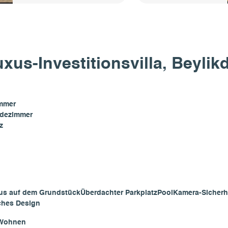
xus-Investitionsvilla, Beylik
immer
adezimmer
z
aus auf dem Grundstück
Überdachter Parkplatz
Pool
Kamera-Sicherh
ches Design
Wohnen