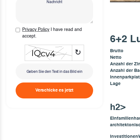
Privacy Policy
I have read and
accept.
6+2 Lu
Brutto
↻
Netto
Anzahl der Z
Anzahl der B
Innenparkplat
Lage
Verschicke es jetzt
h2>
Einfamilienh
architektonis
Investitionen