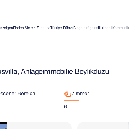
anzeigen
Finden Sie ein Zuhause
Türkiye-Führer
Blogeinträge
Institutionell
Kommunik
svilla, Anlageimmobilie Beylikdüzü
ssener Bereich
Zimmer
6