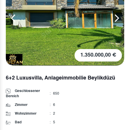
500.000,00 €
DOPPELVILLA AUF DEM GELÄNDE
Geschlossener
:
220
Bereich
Zimmer
:
4
Wohnzimmer
:
1
Bad
:
2