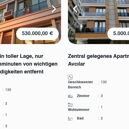
530.000,00 €
5.000.
n toller Lage, nur
Zentral gelegenes Apart
minuten von wichtigen
Avcılar
igkeiten entfernt
Geschlossener
:
130
Bereich
:
130
Zimmer
:
3
:
3
:
1
Wohnzimmer
:
1
Bad
:
2
:
3