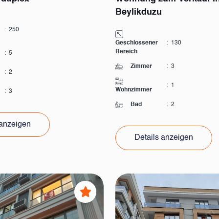
Beylikduzu
:
250
Geschlossener
:
130
Bereich
:
5
Zimmer
:
3
:
2
:
1
Wohnzimmer
:
3
Bad
:
2
 anzeigen
Details anzeigen