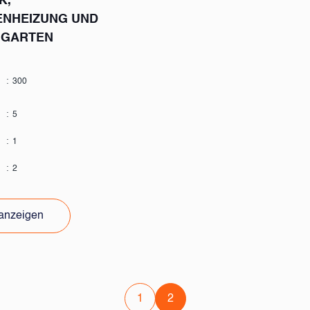
K,
NHEIZUNG UND
 GARTEN
:
300
:
5
:
1
:
2
 anzeigen
1
2