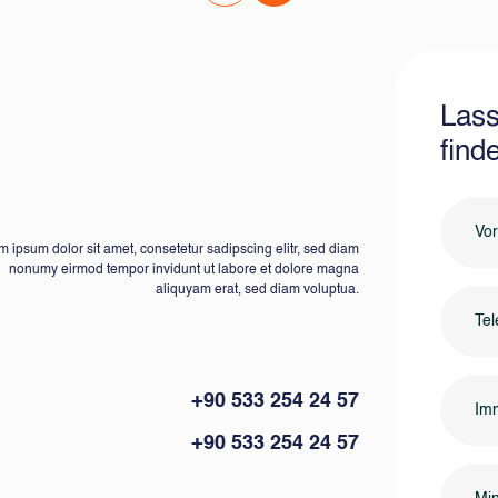
Lass
find
 ipsum dolor sit amet, consetetur sadipscing elitr, sed diam
nonumy eirmod tempor invidunt ut labore et dolore magna
aliquyam erat, sed diam voluptua.
+90 533 254 24 57
Imm
+90 533 254 24 57