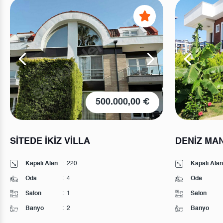
500.000,00 €
SİTEDE İKİZ VİLLA
DENİZ MAN
Kapalı Alan
:
220
Kapalı Alan
Oda
:
4
Oda
Salon
:
1
Salon
Banyo
:
2
Banyo