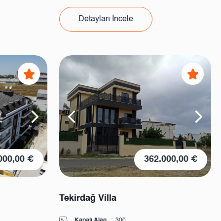
Detayları İncele
000,00 €
362.000,00 €
Tekirdağ Villa
Kapalı Alan
:
300