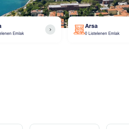
a
Arsa
telenen Emlak
0 Listelenen Emlak