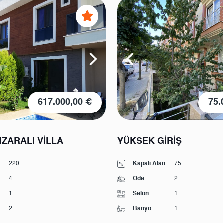
617.000,00 €
75.
ZARALI VİLLA
YÜKSEK GİRİŞ
:
220
Kapalı Alan
:
75
:
4
Oda
:
2
:
1
Salon
:
1
:
2
Banyo
:
1