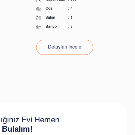
Oda
:
4
Salon
:
1
Banyo
:
3
Detayları İncele
ığınız Evi Hemen
 Bulalım!