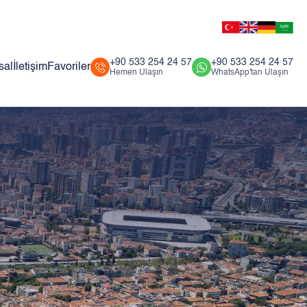
+90 533 254 24 57
+90 533 254 24 57
sal
İletişim
Favoriler
Hemen Ulaşın
WhatsApp'tan Ulaşın