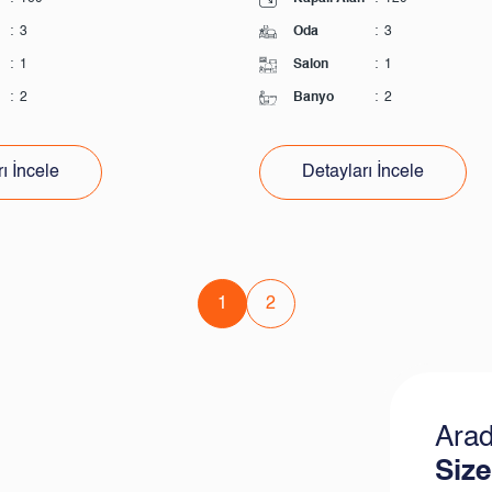
:
3
Oda
:
3
:
1
Salon
:
1
:
2
Banyo
:
2
ı İncele
Detayları İncele
1
2
Arad
Size