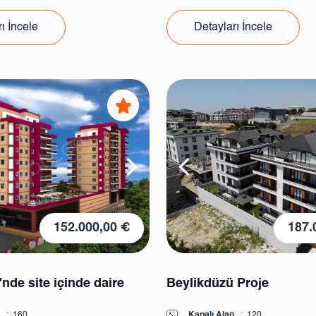
ı İncele
Detayları İncele
152.000,00 €
187.
nde site içinde daire
Beylikdüzü Proje
:
160
Kapalı Alan
:
120