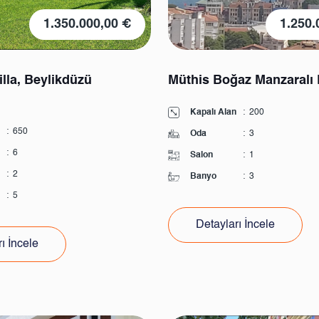
1.350.000,00 €
1.250.
lla, Beylikdüzü
Müthis Boğaz Manzaralı 
Kapalı Alan
:
200
:
650
Oda
:
3
:
6
Salon
:
1
:
2
Banyo
:
3
:
5
Detayları İncele
ı İncele