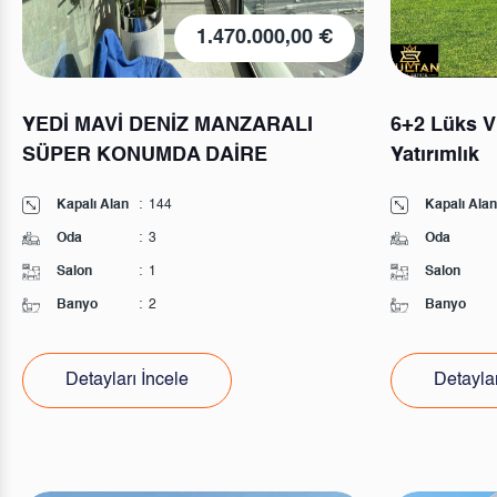
1.470.000,00 €
YEDİ MAVİ DENİZ MANZARALI
6+2 Lüks Vi
SÜPER KONUMDA DAİRE
Yatırımlık
Kapalı Alan
:
144
Kapalı Alan
Oda
:
3
Oda
Salon
:
1
Salon
Banyo
:
2
Banyo
Detayları İncele
Detaylar