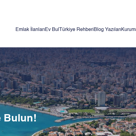
Emlak İlanları
Ev Bul
Türkiye Rehberi
Blog Yazıları
Kurum
e Bulun!