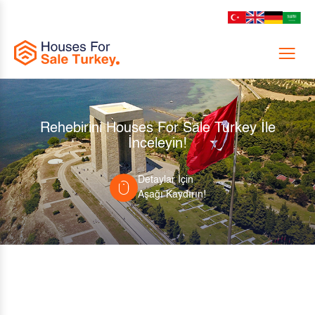
Menu
Rehebirini Houses For Sale Turkey İle
İnceleyin!
Detaylar İçin
Aşağı Kaydırın!