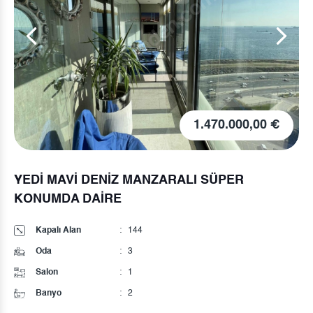
00 €
1.250.000,00
Müthis Boğaz Manzaralı Daire
Kapalı Alan
:
200
Oda
:
3
Salon
:
1
Banyo
:
3