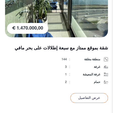
75.000,00 €
مدخلات عالية
منطقة مغلقة
:
75
غرفة
:
2
غرفة المعيشة
:
1
حمام
:
1
عرض التفاصيل