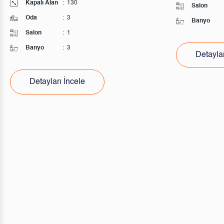
Kapalı Alan
:
130
Salon
Oda
:
3
Banyo
Salon
:
1
Banyo
:
3
Detaylar
Detayları İncele