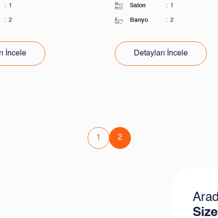
:
1
Salon
:
1
:
2
Banyo
:
2
ı İncele
Detayları İncele
1
2
Arad
Size