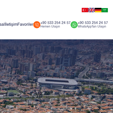
+90 533 254 24 57
+90 533 254 24 57
sal
İletişim
Favoriler
Hemen Ulaşın
WhatsApp'tan Ulaşın