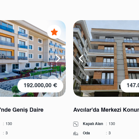
192.000,00 €
147.
'nde Geniş Daire
Avcılar'da Merkezi Konu
:
130
Kapalı Alan
:
130
:
3
Oda
:
3