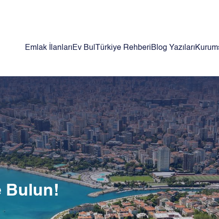
Emlak İlanları
Ev Bul
Türkiye Rehberi
Blog Yazıları
Kurum
e Bulun!