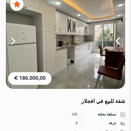
186.000,00 €
شقة للبيع في افجلار
منطقة مغلقة
:
125
غرفة
:
3