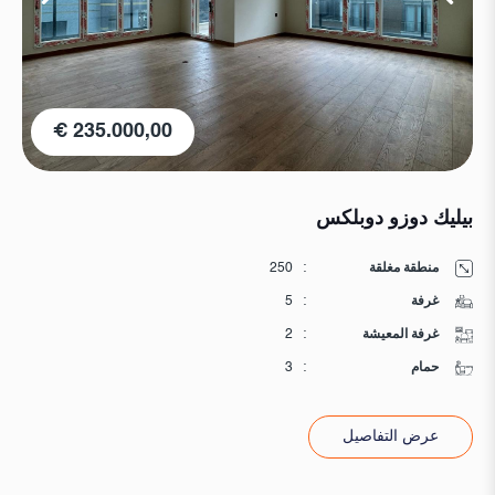
235.000,00 €
بيليك دوزو دوبلكس
منطقة مغلقة
:
250
غرفة
:
5
غرفة المعيشة
:
2
حمام
:
3
عرض التفاصيل