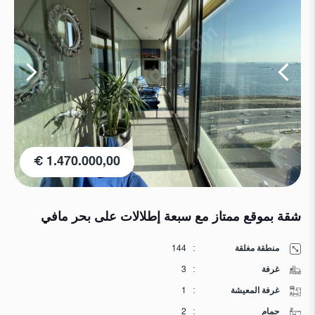
1.470.000,00 €
شقة بموقع ممتاز مع سبعة إطلالات على بحر مافي
منطقة مغلقة
:
144
غرفة
:
3
غرفة المعيشة
:
1
حمام
:
2